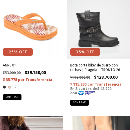
25
% OFF
35
% OFF
ANNE 01
Bota corta biker de cuero con
tachas | Fragola | TRONTO 26
$39.750,00
$53.000,00
$128.700,00
$198.000,00
+2
COMPRAR
COMPRAR