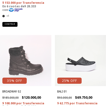
+1
COMPRAR
35
% OFF
25
% OFF
BROADWAY 02
BALI 01
$120.000,00
$69.750,00
$185.000,00
$93.000,00