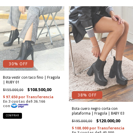
30
% OFF
Bota vestir con taco fino | Fragola
| RUBY 01
$108.500,00
$155.000,00
38
% OFF
Bota cuero negro corta con
plataforma | Fragola | BABY 03
COMPRAR
$120.000,00
$195.000,00