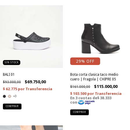
29
% OFF
SIN STOCK
BALI 01
Bota corta clasica taco medio
cuero | Fragola | CHIPRE 05
$69.750,00
$93.000,00
$115.000,00
$161.000,00
+3
COMPRAR
COMPRAR