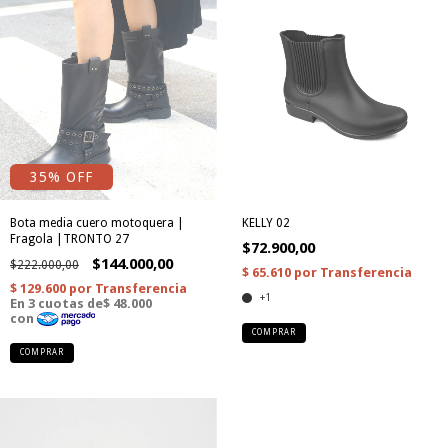
35
% OFF
Bota media cuero motoquera |
KELLY 02
Fragola |TRONTO 27
$72.900,00
$144.000,00
$222.000,00
+1
COMPRAR
COMPRAR