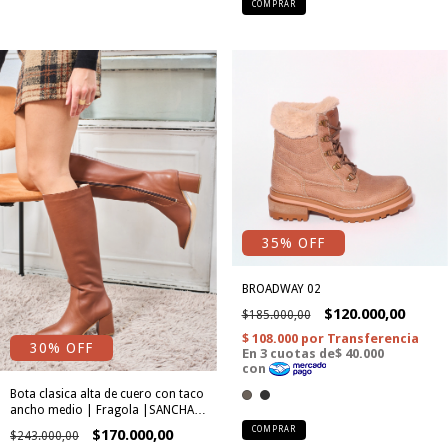
COMPRAR
35
% OFF
BROADWAY 02
$120.000,00
$185.000,00
30
% OFF
Bota clasica alta de cuero con taco
ancho medio | Fragola |SANCHA
02
COMPRAR
$170.000,00
$243.000,00