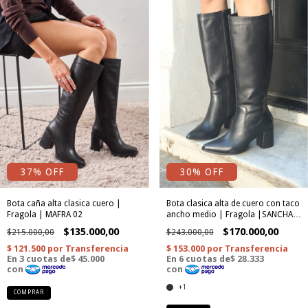
37
% OFF
30
% OFF
Bota caña alta clasica cuero |
Bota clasica alta de cuero con taco
Fragola | MAFRA 02
ancho medio | Fragola |SANCHA
02
$135.000,00
$170.000,00
$215.000,00
$243.000,00
+1
COMPRAR