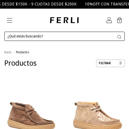
200K
10%OFF CON TRANSFERENCIA
3 CUOTAS DESDE $82.00
0
Inicio
.
Productos
Productos
FILTRAR