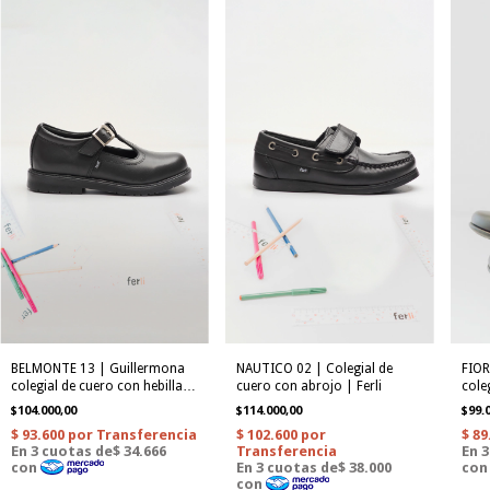
BELMONTE 13 | Guillermona
NAUTICO 02 | Colegial de
FIOR
colegial de cuero con hebilla |
cuero con abrojo | Ferli
coleg
Ferli
$104.000,00
$114.000,00
$99.