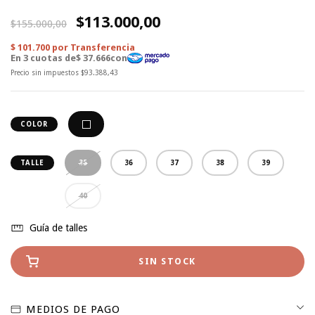
$113.000,00
$155.000,00
Precio sin impuestos
$93.388,43
COLOR
35
36
37
38
39
TALLE
40
Guía de talles
MEDIOS DE PAGO