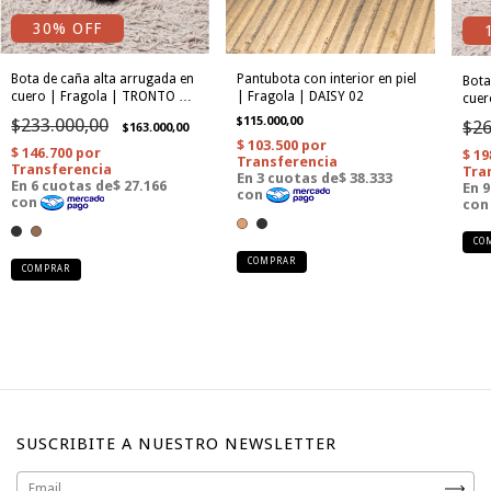
30
% OFF
Bota de caña alta arrugada en
Pantubota con interior en piel
Bota
cuero | Fragola | TRONTO 33
| Fragola | DAISY 02
cuer
|
$233.000,00
$115.000,00
$26
$163.000,00
CO
COMPRAR
COMPRAR
SUSCRIBITE A NUESTRO NEWSLETTER