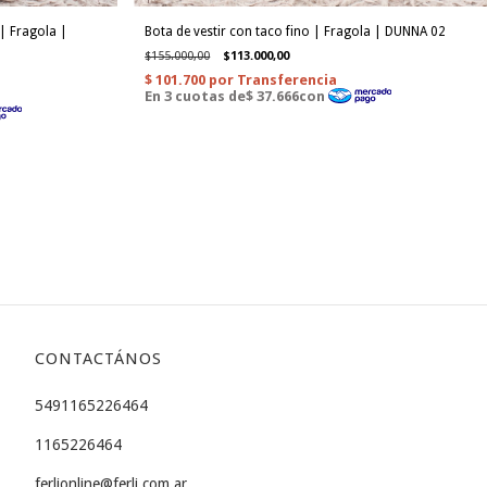
| Fragola |
Bota de vestir con taco fino | Fragola | DUNNA 02
$155.000,00
$113.000,00
CONTACTÁNOS
5491165226464
1165226464
ferlionline@ferli.com.ar