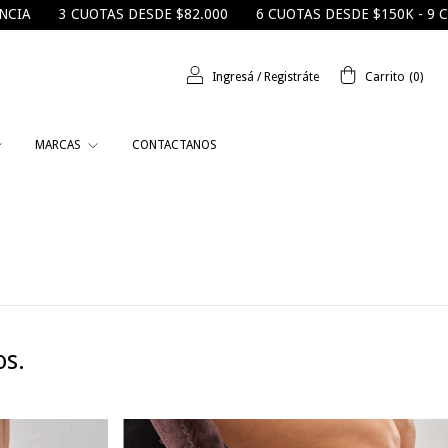
3 CUOTAS DESDE $82.000
6 CUOTAS DESDE $150K - 9 CUOTA
Ingresá
/
Registráte
Carrito
(
0
)
MARCAS
CONTACTANOS
os.