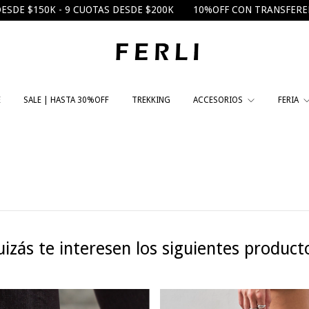
$150K - 9 CUOTAS DESDE $200K
10%OFF CON TRANSFERENCIA
E
SALE | HASTA 30%OFF
TREKKING
ACCESORIOS
FERIA
izás te interesen los siguientes product