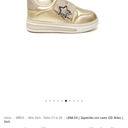
Inicio
.
NIÑOS
.
Mini Ferli - Talles 23 al 28
.
LENA 04 | Zapatillas con Luces LED Niñas |
Ferli