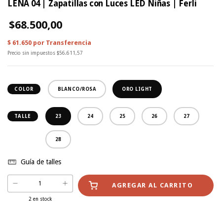
LENA 04 | Zapatillas con Luces LED Niñas | Ferli
$68.500,00
Precio sin impuestos
$56.611,57
BLANCO/ROSA
ORO LIGHT
COLOR
23
24
25
26
27
TALLE
28
Guía de talles
2
en stock