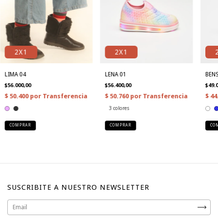
2X1
2X1
LIMA 04
LENA 01
BEN
$56.000,00
$56.400,00
$49.
3 colores
COMPRAR
COMPRAR
CO
SUSCRIBITE A NUESTRO NEWSLETTER