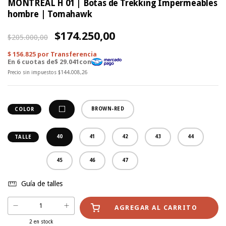
MONTREAL H 01 | Botas de Trekking Impermeables
hombre | Tomahawk
$174.250,00
$205.000,00
Precio sin impuestos
$144.008,26
BROWN-RED
COLOR
40
41
42
43
44
TALLE
45
46
47
Guía de talles
2
en stock