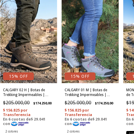
15% OFF
15% OFF
CALGARY 02 H | Botas de
CALGARY 01 M | Botas de
MONT
Trekking Impermeables |
Trekking Impermeables |
de T
Tomahawk
Tomahawk
Tom
$205.000,00
$205.000,00
$19
$174.250,00
$174.250,00
2 colores
2 colores
CO