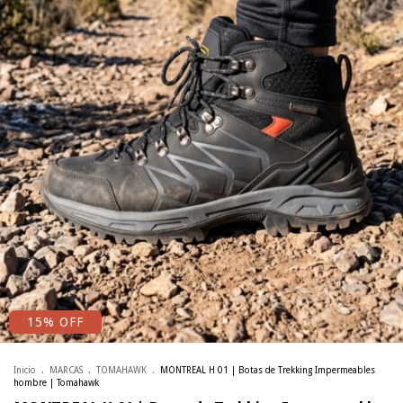
15% OFF
Inicio
.
MARCAS
.
TOMAHAWK
.
MONTREAL H 01 | Botas de Trekking Impermeables
hombre | Tomahawk