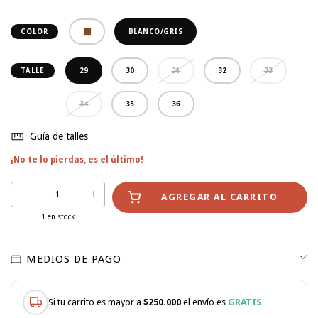
BLANCO/GRIS
COLOR
29
30
31
32
33
TALLE
34
35
36
Guía de talles
¡No te lo pierdas, es el último!
1
en stock
MEDIOS DE PAGO
Si tu carrito es mayor a
$250.000
el envío es
GRATIS