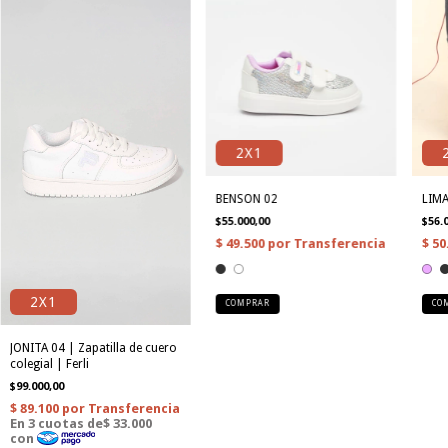
2X1
BENSON 02
LIMA
$55.000,00
$56.
2X1
COMPRAR
CO
JONITA 04 | Zapatilla de cuero
colegial | Ferli
$99.000,00