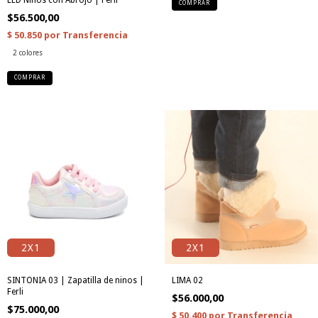
LED Niños con Abrojo | Ferli
COMPRAR
$56.500,00
2 colores
COMPRAR
2X1
2X1
SINTONIA 03 | Zapatilla de ninos |
LIMA 02
Ferli
$56.000,00
$75.000,00