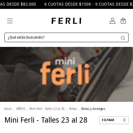
0
6 CUOTAS DESDE $150K - 9 CUOTAS DESDE $200K
10%OFF 
0
Inicio
.
NIÑOS
.
Mini Ferli - Talles 23 al 28
.
Niñas
.
Botas y borcegos
Mini Ferli - Talles 23 al 28
FILTRAR